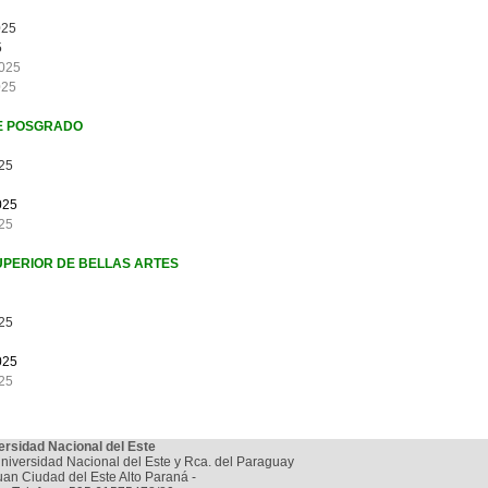
025
5
025
025
E POSGRADO
25
025
25
PERIOR DE BELLAS ARTES
25
025
25
ersidad Nacional del Este
niversidad Nacional del Este y Rca. del Paraguay
uan Ciudad del Este Alto Paraná -