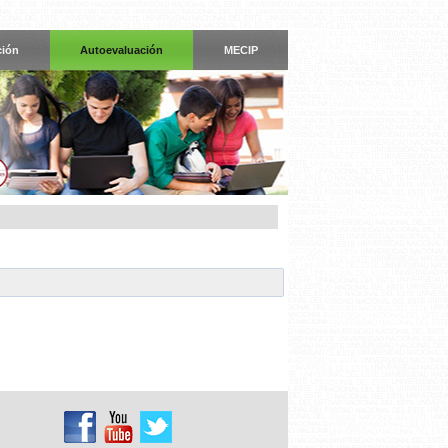
ción
Autoevaluación
MECIP