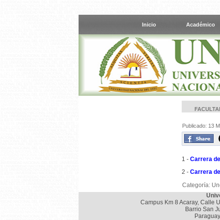
Inicio
Académico
FACULTAD
Publicado: 13 
1 -
Carrera d
2 -
Carrera d
Categoría:
Un
Univ
Campus Km 8 Acaray, Calle U
Barrio San J
Paraguay