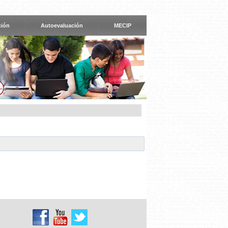
ción
Autoevaluación
MECIP