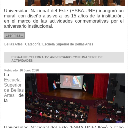
Universidad Nacional del Este (ESBA-UNE) inauguró un
mural, con diseño alusivo a los 15 años de la institución,
en el marco de las actividades conmemorativas por el
aniversario institucional.
Leer más...
Bellas Artes
|
Categoría:
Escuela Superior de Bellas Artes
ESBA-UNE CELEBRA 15° ANIVERSARIO CON UNA SERIE DE
ACTIVIDADES
Publicado: 16 Junio 2026
La
Escuela
Superior
de Bellas
Artes
de
la
Universidad Nacional del Este (ESBA-UNE) llevó a cabo