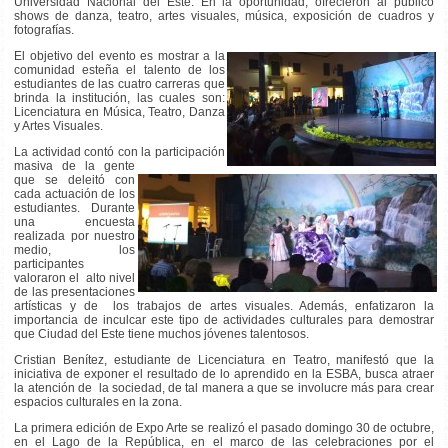
Universidad Nacional del Este. En la oportunidad, ofrecieron al público
shows de danza, teatro, artes visuales, música, exposición de cuadros y
fotografías.
El objetivo del evento es mostrar a la
comunidad esteña el talento de los
estudiantes de las cuatro carreras que
brinda la institución, las cuales son:
Licenciatura en Música, Teatro, Danza
y Artes Visuales.
La actividad contó con la participación
masiva de la gente
que se deleitó con
cada actuación de los
estudiantes. Durante
una encuesta
realizada por nuestro
medio, los
participantes
valoraron el alto nivel
de las presentaciones
artísticas y de los trabajos de artes visuales. Además, enfatizaron la
importancia de inculcar este tipo de actividades culturales para demostrar
que Ciudad del Este tiene muchos jóvenes talentosos.
Cristian Benítez, estudiante de Licenciatura en Teatro, manifestó que la
iniciativa de exponer el resultado de lo aprendido en la ESBA, busca atraer
la atención de la sociedad, de tal manera a que se involucre más para crear
espacios culturales en la zona.
La primera edición de Expo Arte se realizó el pasado domingo 30 de octubre,
en el Lago de la República, en el marco de las celebraciones por el