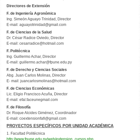
Directores de Extensión
F. de Ingeniería Agronómica
Ing. Simeón Aguayo Trinidad, Director
E-mail:
aguayotrinidad@gmail.com
F. de Ciencias de la Salud
Dr. César Radice Oviedo, Director
E-mail:
cesarradice@hotmail.com
F. Politécnica
Ing. Guillermo Achar, Director
E-mail:
guillermo.achar@fpune.edu.py
F. de Derecho y Ciencias Sociales
Abg. Juan Carlos Molinas, Director
E- mail:
juancarlosmolinas@hotmail.com
F. de Ciencias Económicas
Lic. Eligio Francisco Acuña, Director
E-mail:
efal.faceunegmail.com
F. de Filosofía
Dr. Roque Alcides Giménez, Coordinador
E-mail:
coextensionfafi@gmail.com
PROYECTOS ESPECÍFICOS POR UNIDAD ACADÉMICA
1. Facultad Politécnica
http://www.fpune.edu.py/web/extension_cursos.php