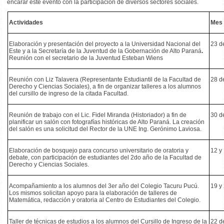
encarar este evento con la participación de diversos sectores sociales.
Actividades
Mes
Elaboración y presentación del proyecto a la Universidad Nacional del
23 d
Este y a la Secretaría de la Juventud de la Gobernación de Alto Paraná
.
Reunión con el secretario de la Juventud Esteban Wiens
Reunión con Liz Talavera (Representante Estudiantil de la Facultad de
28 d
Derecho y Ciencias Sociales), a fin de organizar talleres a los alumnos
del cursillo de ingreso de la citada Facultad.
Reunión de trabajo con el Lic. Fidel Miranda (Historiador) a fin de
30 d
planificar un salón con fotografías históricas de Alto Paraná. La creación
del salón es una solicitud del Rector de la UNE Ing. Gerónimo Laviosa.
Elaboración de bosquejo para concurso universitario de oratoria y
12 y
debate, con participación de estudiantes del 2do año de la Facultad de
Derecho y Ciencias Sociales.
Acompañamiento a los alumnos del 3er año del Colegio Tacuru Pucú.
19 y
Los mismos solicitan apoyo para la elaboración de talleres de
Matemática, redacción y oratoria al Centro de Estudiantes del Colegio.
Taller de técnicas de estudios a los alumnos del Cursillo de Ingreso de la
22 d