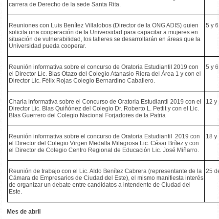
carrera de Derecho de la sede Santa Rita.
Reuniones con Luis Benítez Villalobos (Director de la ONG ADIS) quien
5 y 
solicita una cooperación de la Universidad para capacitar a mujeres en
situación de vulnerabilidad, los talleres se desarrollarán en áreas que la
Universidad pueda cooperar.
Reunión informativa sobre el concurso de Oratoria Estudiantil 2019 con
5 y 
el Director Lic. Blas Otazo del Colegio Atanasio Riera del Área 1 y con el
Director Lic. Félix Rojas Colegio Bernardino Caballero.
Charla informativa sobre el Concurso de Oratoria Estudiantil 2019 con el
12 y
Director Lic. Blas Quiñónez del Colegio Dr. Roberto L. Pettit y con el Lic.
Blas Guerrero del Colegio Nacional Forjadores de la Patria
Reunión informativa sobre el concurso de Oratoria Estudiantil 2019 con
18 y
el Director del Colegio Virgen Medalla Milagrosa Lic. César Brítez y con
el Director de Colegio Centro Regional de Educación Lic. José Miñarro.
Reunión de trabajo con el Lic. Aldo Benítez Cabrera (representante de la
25 d
Cámara de Empresarios de Ciudad del Este), el mismo manifiesta interés
de organizar un debate entre candidatos a intendente de Ciudad del
Este.
Mes de abril