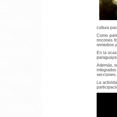
cultura pa
Como parte
rincones f
remedios y
En la ocas
paraguayas
Además, se
integrado
secciones.
La activid
participaci