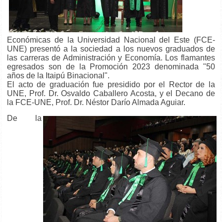
Económicas de la Universidad Nacional del Este (FCE-
UNE) presentó a la sociedad a los nuevos graduados de
las carreras de Administración y Economía. Los flamantes
egresados son de la Promoción 2023 denominada "50
años de la Itaipú Binacional".
El acto de graduación fue presidido por el Rector de la
UNE, Prof. Dr. Osvaldo Caballero Acosta, y el Decano de
la FCE-UNE, Prof. Dr. Néstor Darío
Almada Aguiar.
De la