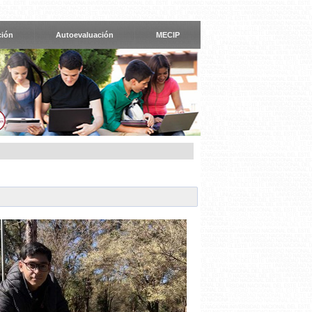
ción
Autoevaluación
MECIP