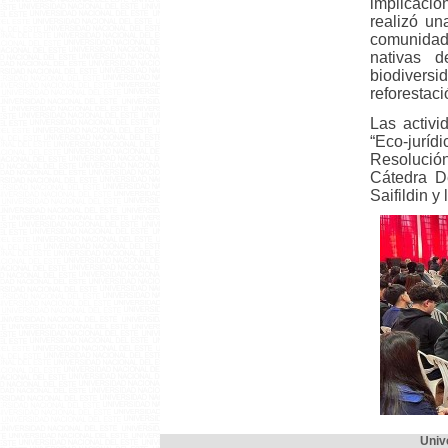
implicacio
realizó un
comunidad
nativas d
biodiversi
reforestaci
Las activi
“Eco-jurí
Resolució
Cátedra D
Saifildin y 
Univ