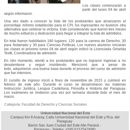
Los clases comenzarán a
partir del lunes 04 de abril
según informaron.
Una vez dado a conocer la lista de los postulantes que alcanzaron el
porcentaje mínimo establecido para el CPI, los ingresantes no tuvieron otra
alternativa que celebrar la victoria. Esto considerando que fueron tres meses
de mucho esfuerzo y dedicación para llegar a integrar la lista de admitidos.
En total fueron habilitados 180 lugares: 120 para la carrera de Derecho, 30
para Notariado y 30 para Ciencias Políticas. Los nuevos alumnos iniciarán
las clases el próximo lunes 04 de abril según indicó la Licenciada Griselda
Testti, Coordinadora de admisión.
En otro momento, alentó a los postulantes que no lograron ingresar a no
desalentarse y seguir insistiendo. Mencionó que a pesar de
todo, adquirieron una buena base durante el proceso del curso de admisión
que fue intensivo.
El cursillo de ingreso inició a fines de noviembre de 2015 y culminó en
febrero de este año. Durante el curso se desarrollaron las materias
Instrucción Jurídica, Lengua Castellana, Filosofía e Historia del Paraguay.
Los exámenes se rindieron una vez por semana durante todo el mes de
marzo.
Categoría:
Facultad de Derecho y Ciencias Sociales
Universidad Nacional del Este
Campus Km 8 Acaray, Calle Universidad Nacional del Este y Rca. del
Paraguay
Barrio San Juan Ciudad del Este Alto Paraná -
Paraguay - Telefax: +595 61575478/80