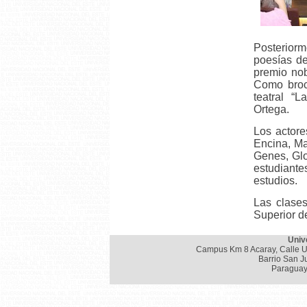
Posterior
poesías de
premio nob
Como broc
teatral “
Ortega.
Los actore
Encina, Ma
Genes, Glo
estudiant
estudios.
Las clases
Superior d
Univ
Campus Km 8 Acaray, Calle U
Barrio San J
Paraguay