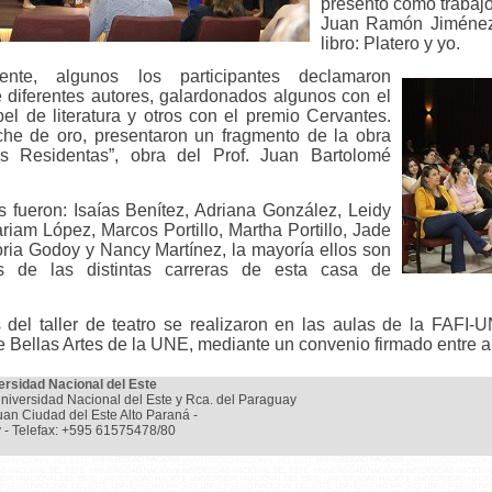
presentó
como trabajo
Juan Ramón Jiménez, 
libro: Platero y yo.
mente, algunos los participantes declamaron
 diferentes autores, galardonados algunos con el
el de literatura y otros con el premio Cervantes.
he de oro, presentaron un fragmento de la obra
Las Residentas”, obra del Prof. Juan Bartolomé
s fueron: Isaías Benítez, Adriana González, Leidy
riam López, Marcos Portillo, Martha Portillo, Jade
ria Godoy y Nancy Martínez, la mayoría ellos son
es de las distintas carreras de esta casa de
 del taller de teatro se realizaron en las aulas de la FAFI-
e Bellas Artes de la UNE, mediante un convenio firmado entre a
ersidad Nacional del Este
niversidad Nacional del Este y Rca. del Paraguay
uan Ciudad del Este Alto Paraná -
 - Telefax: +595 61575478/80