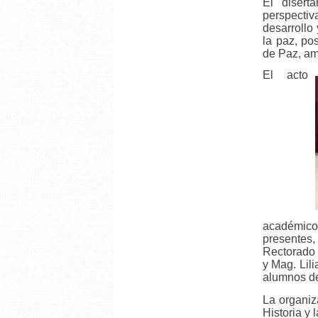
El diser
perspecti
desarrollo
la paz, pos
de Paz, ami
El acto
académico
presentes,
Rectorado 
y Mag. Lil
alumnos de
La organiz
Historia y