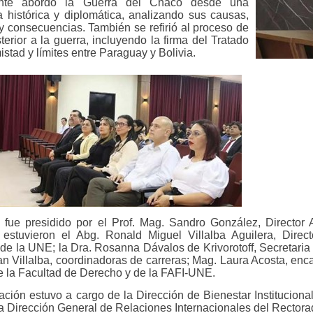
tante abordó la Guerra del Chaco desde una
va
histórica y diplomática, analizando sus causas,
 y consecuencias. También se refirió al proceso de
terior a la guerra, incluyendo la firma del Tratado
stad y límites entre Paraguay y Bolivia.
 fue presidido por el Prof. Mag. Sandro González, Director
 estuvieron el Abg. Ronald Miguel Villalba Aguilera, Direc
de la UNE; la Dra. Rosanna Dávalos de Krivorotoff, Secretaria 
ian Villalba, coordinadoras de carreras; Mag. Laura Acosta, en
 la Facultad de Derecho y de la FAFI-UNE.
ación estuvo a cargo de la Dirección de Bienestar Instituciona
 la Dirección General de Relaciones Internacionales del Rectora