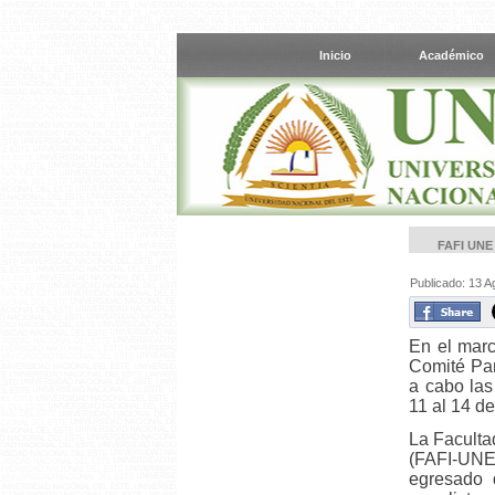
Inicio
Académico
FAFI UNE
Publicado: 13 A
En el marc
Comité Par
a cabo las
11 al 14 d
La Faculta
(FAFI-UNE)
egresado d