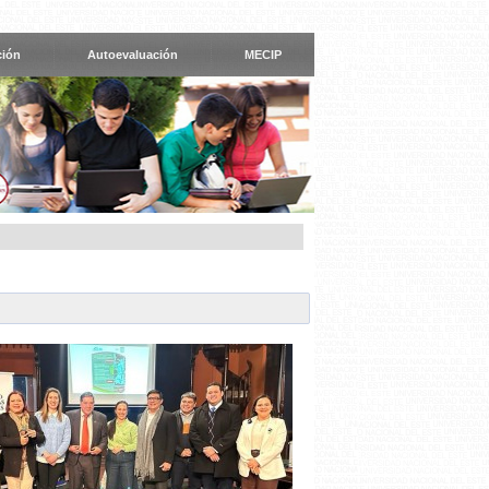
ción
Autoevaluación
MECIP