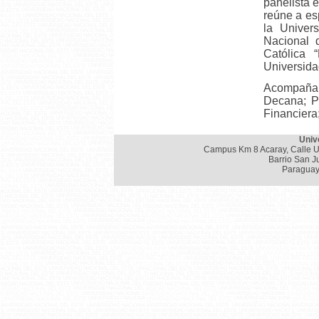
panelista 
reúne a es
la Univer
Nacional 
Católica 
Universida
Acompañaro
Decana; Pr
Financiera;
Univ
Campus Km 8 Acaray, Calle U
Barrio San J
Paraguay