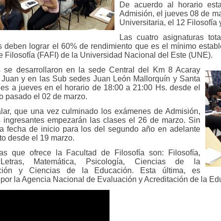
De acuerdo al horario est
Admisión, el jueves 08 de ma
Universitaria, el 12 Filosofí
Las cuatro asignaturas tot
s deben lograr el 60% de rendimiento que es el mínimo establ
e Filosofía (FAFI) de la Universidad Nacional del Este (UNE).
s se desarrollaron en la sede Central del Km 8 Acaray
 Juan y en las Sub sedes Juan León Mallorquín y Santa
nes a jueves en el horario de 18:00 a 21:00 Hs. desde el
o pasado el 02 de marzo.
lar, que una vez culminado los exámenes de Admisión,
 ingresantes empezarán las clases el 26 de marzo. Sin
a fecha de inicio para los del segundo año en adelante
sto desde el 19 marzo.
as que ofrece la Facultad de Filosofía son: Filosofía,
 Letras, Matemática, Psicología, Ciencias de la
ión y Ciencias de la Educación. Esta última, es
 por la Agencia Nacional de Evaluación y Acreditación de la 