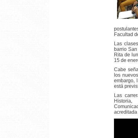
postulante
Facultad d
Las clase
barrio San
Rita de lu
15 de ener
Cabe seña
los nuevos
embargo, l
está previ
Las carrer
Historia,
Comunicac
acreditada