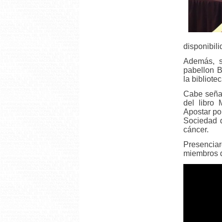
disponibil
Además, s
pabellon B
la bibliote
Cabe señal
del libro
Apostar po
Sociedad d
cáncer.
Presenciar
miembros d