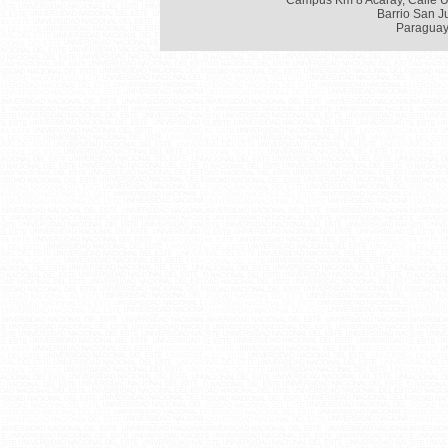
Campus Km 8 Acaray, Calle U
Barrio San J
Paraguay