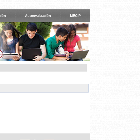
ción
Autoevaluación
MECIP