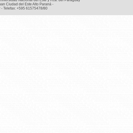
niversidad Nacional del Este y Rca. del Paraguay
uan Ciudad del Este Alto Paraná -
 - Telefax: +595 61575478/80