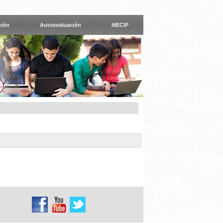
ción
Autoevaluación
MECIP