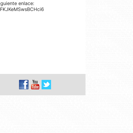
iguiente enlace:
/VwFKJKeMSwsBCHci6