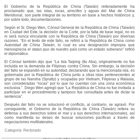
El Gobierno de la República de China (Taiwán) reiteradamente ha
proclamado que, las islas, rocas, arrecifes y aguas del Mar de China
Meridional, son parte integral de su territorio en base a hechos históricos y,
por sobre todo, documentaciones.
Según el Sr. Diego Wen, Cónsul General de la República de China (Taiwán)
en Ciudad del Este, la decisión de la Corte, por la falta de base legal, no es
ni será nunca vinculante con la República de China (Taiwán) por diversas
razones. “En el texto de este fallo, se refirió a la República de China como
Autoridad de China Taiwán
, lo cual es una designación impropia que
menosprecia el
status quo
de nuestro país como un estado soberano” refirió
el diplomático.
El Cónsul también dijo que “La Isla Taiping (Itu Aba), originalmente no fue
incluida en la demanda de Filipinas contra China. Sin embargo, la decisión
del fallo se expandió en su autoridad, declarando que la mencionada isla, es
gobernada por la República de China junto a otras islas pertenecientes al
grupo de las Nansha (Spratly) y ocupadas por Vietnam, Filipinas y Malasia,
son consideradas “rocas” por lo que no cuentan con una zona económica
exclusiva.”. Diego Wen agregó que “La República de China no fue invitada a
participar en el procedimiento y tampoco fue consultada antes de dictar la
sentencia”.
Después del fallo no se solucionó el conflicto, al contrario, se agravó. Por
consiguiente, el Gobierno de la República de China (Taiwán) reitera su
defensa a sus derechos sobre el mar y a sus derechos internacionales, así
como manifiesta su deseo de buscar soluciones pacíficas a través de
negociaciones multilaterales.
Categoría:
Rectorado