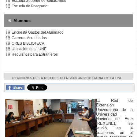
Escuela Superior de Bellas Artes
Escuela de Posgrado
Alumnos
Encuesta Gastos del Alumnado
Carreras Acreditadas
CRES BIBLIOTECA
Ubicación de la UNE
Requisitos para Extranjeros
REUNIONES DE LA RED DE EXTENSIÓN UNIVERSITARIA DE LA UNE
La Red de
Extensión
Universitaria de la
Universidad
Nacional del Este
(REXUNE), se
reunió en 4
ocasiones en el