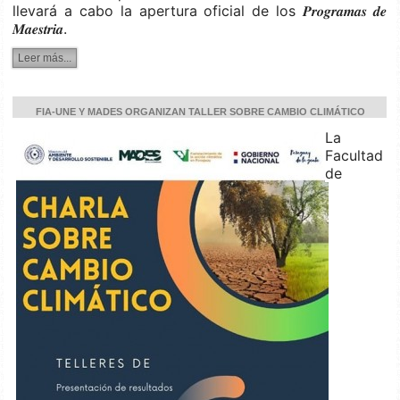
llevará a cabo la apertura oficial de los 𝑷𝒓𝒐𝒈𝒓𝒂𝒎𝒂𝒔 𝒅𝒆
𝑴𝒂𝒆𝒔𝒕𝒓𝒊𝒂.
Leer más...
FIA-UNE Y MADES ORGANIZAN TALLER SOBRE CAMBIO CLIMÁTICO
La
Facultad
de