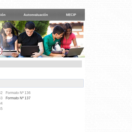
ción
Autoevaluación
MECIP
32
Formato Nº 136
33
Formato Nº 137
34
35