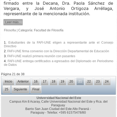
firmado entre la Decana, Dra. Paola Sánchez de
Vergara, y José Antonio Ortigoza Arréllaga,
representante de la mencionada institución.
Leer más...
Filosofia
|
Categoría:
Facultad de Filosofía
Estudiantes de la FAFI-UNE eligen a representante ante el Consejo
Directivo
FAFI-UNE firma convenio con la Dirección Departamental de Educación
FAFI-UNE realizó primera reunión con pasantes
FAFI-UNE entrega certificados a egresados del Diplomado en Periodismo
de Datos
Página 21 de 38
Inicio
Anterior
16
17
18
19
20
21
22
23
24
25
Siguiente
Final
Universidad Nacional del Este
Campus Km 8 Acaray, Calle Universidad Nacional del Este y Rca. del
Paraguay
Barrio San Juan Ciudad del Este Alto Paraná -
Paraguay - Telefax: +595 61575478/80